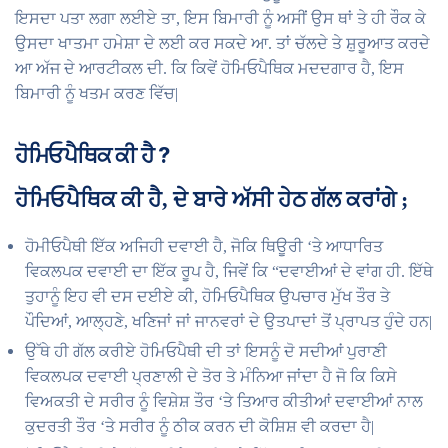
ਇਸਦਾ ਪਤਾ ਲਗਾ ਲਈਏ ਤਾ, ਇਸ ਬਿਮਾਰੀ ਨੂੰ ਅਸੀਂ ਉਸ ਥਾਂ ਤੇ ਹੀ ਰੌਕ ਕੇ
ਉਸਦਾ ਖਾਤਮਾ ਹਮੇਸ਼ਾ ਦੇ ਲਈ ਕਰ ਸਕਦੇ ਆ. ਤਾਂ ਚੱਲਦੇ ਤੇ ਸ਼ੁਰੂਆਤ ਕਰਦੇ
ਆ ਅੱਜ ਦੇ ਆਰਟੀਕਲ ਦੀ. ਕਿ ਕਿਵੇਂ ਹੋਮਿਓਪੈਥਿਕ ਮਦਦਗਾਰ ਹੈ, ਇਸ
ਬਿਮਾਰੀ ਨੂੰ ਖਤਮ ਕਰਣ ਵਿੱਚ|
ਹੋਮਿਓਪੈਥਿਕ ਕੀ ਹੈ ?
ਹੋਮਿਓਪੈਥਿਕ ਕੀ ਹੈ, ਦੇ ਬਾਰੇ ਅੱਸੀ ਹੇਠ ਗੱਲ ਕਰਾਂਗੇ ;
ਹੋਮੀਓਪੈਥੀ ਇੱਕ ਅਜਿਹੀ ਦਵਾਈ ਹੈ, ਜੋਕਿ ਥਿਊਰੀ ‘ਤੇ ਆਧਾਰਿਤ
ਵਿਕਲਪਕ ਦਵਾਈ ਦਾ ਇੱਕ ਰੂਪ ਹੈ, ਜਿਵੇਂ ਕਿ “ਦਵਾਈਆਂ ਦੇ ਵਾਂਗ ਹੀ. ਇੱਥੇ
ਤੁਹਾਨੂੰ ਇਹ ਵੀ ਦਸ ਦਈਏ ਕੀ, ਹੋਮਿਓਪੈਥਿਕ ਉਪਚਾਰ ਮੁੱਖ ਤੌਰ ਤੇ
ਪੌਦਿਆਂ, ਆਲ੍ਹਣੇ, ਖਣਿਜਾਂ ਜਾਂ ਜਾਨਵਰਾਂ ਦੇ ਉਤਪਾਦਾਂ ਤੋਂ ਪ੍ਰਾਪਤ ਹੁੰਦੇ ਹਨ|
ਉੱਥੇ ਹੀ ਗੱਲ ਕਰੀਏ ਹੋਮਿਓਪੈਥੀ ਦੀ ਤਾਂ ਇਸਨੂੰ ਦੋ ਸਦੀਆਂ ਪੁਰਾਣੀ
ਵਿਕਲਪਕ ਦਵਾਈ ਪ੍ਰਣਾਲੀ ਦੇ ਤੋਰ ਤੇ ਮੰਨਿਆ ਜਾਂਦਾ ਹੈ ਜੋ ਕਿ ਕਿਸੇ
ਵਿਅਕਤੀ ਦੇ ਸਰੀਰ ਨੂੰ ਵਿਸ਼ੇਸ਼ ਤੌਰ ‘ਤੇ ਤਿਆਰ ਕੀਤੀਆਂ ਦਵਾਈਆਂ ਨਾਲ
ਕੁਦਰਤੀ ਤੌਰ ‘ਤੇ ਸਰੀਰ ਨੂੰ ਠੀਕ ਕਰਨ ਦੀ ਕੋਸ਼ਿਸ਼ ਵੀ ਕਰਦਾ ਹੈ|