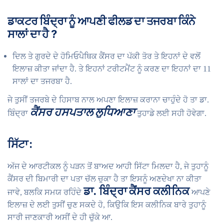
ਡਾਕਟਰ
ਬਿੰਦ੍ਰਾ
ਨੂੰ
ਆਪਣੀ
ਫੀਲਡ
ਦਾ
ਤਜਰਬਾ
ਕਿੰਨੇ
ਸਾਲਾਂ
ਦਾ
ਹੈ
?
ਦਿਲ ਤੇ ਗੁਰਦੇ ਦੇ ਹੋਮਿਓਪੈਥਿਕ ਕੈਂਸਰ ਦਾ ਪੱਕੀ ਤੋਰ ਤੇ ਇਹਨਾਂ ਦੇ ਵਲੋਂ
ਇਲਾਜ਼ ਕੀਤਾ ਜਾਂਦਾ ਹੈ. ਤੇ ਇਹਨਾਂ ਟਰੀਟਮੈਂਟ ਨੂੰ ਕਰਣ ਦਾ ਇਹਨਾਂ ਦਾ 11
ਸਾਲਾਂ ਦਾ ਤਜਰਬਾ ਹੈ.
ਜੇ ਤੁਸੀਂ ਤਜਰਬੇ ਦੇ ਹਿਸਾਬ ਨਾਲ ਅਪਣਾ ਇਲਾਜ਼ ਕਰਾਨਾ ਚਾਹੁੰਦੇ ਹੋ ਤਾ ਡਾ.
ਕੈਂਸਰ
ਹਸਪਤਾਲ
ਲੁਧਿਆਣਾ
ਬਿੰਦ੍ਰਾ
ਤੁਹਾਡੇ ਲਈ ਸਹੀ ਹੋਵੇਗਾ.
ਸਿੱਟਾ
:
ਅੱਜ ਦੇ ਆਰਟੀਕਲ ਨੂੰ ਪੜਨ ਤੋਂ ਬਾਅਦ ਆਹੀ ਸਿੱਟਾ ਮਿਲਦਾ ਹੈ, ਜੇ ਤੁਹਾਨੂੰ
ਕੈਂਸਰ ਦੀ ਬਿਮਾਰੀ ਦਾ ਪਤਾ ਚੱਲ ਚੁਕਾ ਹੈ ਤਾ ਇਸਨੂੰ ਅਣਦੇਖਾ ਨਾ ਕੀਤਾ
ਡਾ
.
ਬਿੰਦ੍ਰਾ
ਕੈਂਸਰ
ਕਲੀਨਿਕ
ਜਾਵੇ, ਬਲਕਿ ਸਮਯ ਰਹਿੰਦੇ
ਆਪਣੇ
ਇਲਾਜ਼ ਦੇ ਲਈ ਤੁਸੀਂ ਚੁਣ ਸਕਦੇ ਹੋ, ਕਿਉਕਿ ਇਸ ਕਲੀਨਿਕ ਬਾਰੇ ਤੁਹਾਨੂੰ
ਸਾਰੀ ਜਾਣਕਾਰੀ ਅਸੀਂ ਦੇ ਹੀ ਚੁੱਕੇ ਆ.