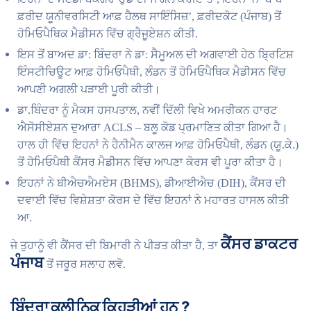
ਫ਼ਰੀਦ ਯੂਨੀਵਰਸਿਟੀ ਆਫ਼ ਹੈਲਥ ਸਾਇੰਸਿਜ਼’, ਫ਼ਰੀਦਕੋਟ (ਪੰਜਾਬ) ਤੋਂ
ਹੋਮਿਓਪੈਥਿਕ ਮੈਡੀਸਨ ਵਿੱਚ ਗ੍ਰੈਜੂਏਸ਼ਨ ਕੀਤੀ.
ਇਸ ਤੋਂ ਬਾਅਦ ਡਾ: ਬਿੰਦਰਾ ਨੇ ਡਾ: ਸੈਮੂਅਲ ਦੀ ਅਗਵਾਈ ਹੇਠ ਬ੍ਰਿਟਿਸ਼
ਇੰਸਟੀਚਿਊਟ ਆਫ਼ ਹੋਮਿਓਪੈਥੀ, ਲੰਡਨ ਤੋਂ ਹੋਮਿਓਪੈਥਿਕ ਮੈਡੀਸਨ ਵਿੱਚ
ਆਪਣੀ ਅਗਲੀ ਪੜਾਈ ਪੂਰੀ ਕੀਤੀ।
ਡਾ.ਬਿੰਦਰਾ ਨੂੰ ਮੈਕਸ ਹਸਪਤਾਲ, ਨਵੀਂ ਦਿੱਲੀ ਵਿਖੇ ਅਮਰੀਕਨ ਹਾਰਟ
ਐਸੋਸੀਏਸ਼ਨ ਦੁਆਰਾ ACLS – ਬਲੂ ਕੋਡ ਪ੍ਰਮਾਣਿਤ ਕੀਤਾ ਗਿਆ ਹੈ।
ਹਾਲ ਹੀ ਵਿੱਚ ਇਹਨਾਂ ਨੇ ਹੈਨੀਮੈਨ ਕਾਲਜ ਆਫ਼ ਹੋਮਿਓਪੈਥੀ, ਲੰਡਨ (ਯੂ.ਕੇ.)
ਤੋਂ ਹੋਮਿਓਪੈਥੀ ਕੈਂਸਰ ਮੈਡੀਸਨ ਵਿੱਚ ਆਪਣਾ ਕੋਰਸ ਵੀ ਪੂਰਾ ਕੀਤਾ ਹੈ।
ਇਹਨਾਂ ਨੇ ਬੀਐਚਐਮਏਸ (BHMS), ਡੀਆਈਐਚ (DIH), ਕੈਂਸਰ ਦੀ
ਦਵਾਈ ਵਿੱਚ ਵਿਸ਼ੇਸ਼ਤਾ ਕੋਰਸ ਦੇ ਵਿੱਚ ਇਹਨਾਂ ਨੇ ਮਹਾਰਤ ਹਾਸਲ ਕੀਤੀ
ਆ.
ਕੈਂਸਰ
ਡਾਕਟਰ
ਜੇ ਤੁਹਾਨੂੰ ਵੀ ਕੈਂਸਰ ਦੀ ਬਿਮਾਰੀ ਨੇ ਪੀੜਤ ਕੀਤਾ ਹੈ, ਤਾ
ਪੰਜਾਬ
ਤੋਂ ਜਰੂਰ ਸਲਾਹ ਲਵੋ.
ਬਿੰਦ੍ਰਾ
ਕਲੀਨਿਕ
ਕਿਹੜੀਆਂ
ਹਨ
?