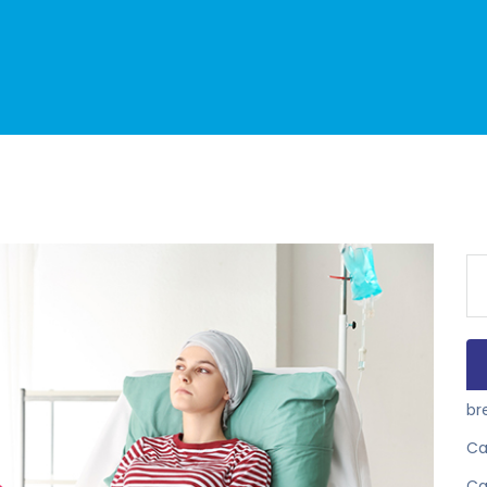
Se
for
br
Ca
Ca