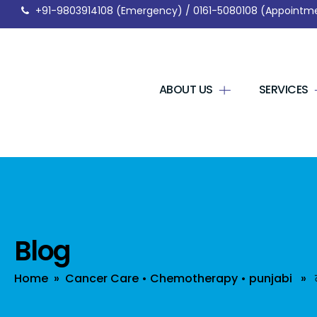
+91-9803914108
(Emergency) /
0161-5080108
(Appointm
ABOUT US
SERVICES
Blog
Home
»
Cancer Care
•
Chemotherapy
•
punjabi
» ਕੀਮ