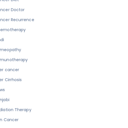
ncer Doctor
ncer Recurrence
emotherapy
ndi
meopathy
munotherapy
ver cancer
ver Cirrhosis
ws
njabi
diation Therapy
in Cancer