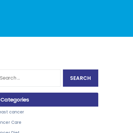
arch
:
Categories
east cancer
ncer Care
ncer Diet