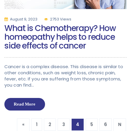
August 9, 2023
2753 Views
What is Chemotherapy? How
homeopathy helps to reduce
side effects of cancer
Cancer is a complex disease. This disease is similar to
other conditions, such as weight loss, chronic pain,
fever, etc. If you are suffering from those symptoms,
you can find…
Read More
«
1
2
3
4
5
6
N