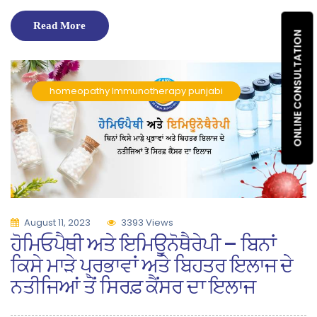
Read More
ONLINE CONSULTATION
homeopathy
Immunotherapy
punjabi
August 11, 2023
3393 Views
ਹੋਮਿਓਪੈਥੀ ਅਤੇ ਇਮਿਊਨੋਥੈਰੇਪੀ – ਬਿਨਾਂ
ਕਿਸੇ ਮਾੜੇ ਪ੍ਰਭਾਵਾਂ ਅਤੇ ਬਿਹਤਰ ਇਲਾਜ ਦੇ
ਨਤੀਜਿਆਂ ਤੋਂ ਸਿਰਫ਼ ਕੈਂਸਰ ਦਾ ਇਲਾਜ