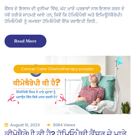
ਕੈਂਸਰ ਦੇ ਇਲਾਜ ਦੀ ਦੁਨੀਆ ਵਿੱਚ, ਘੱਟ ਮਾੜੇ ਪ੍ਰਭਾਵਾਂ ਨਾਲ ਇਲਾਜ ਕਰਨ ਦੇ
ਨਵੇਂ ਤਰੀਕੇ ਸਾਹਮਣੇ ਆਏ ਹਨ, ਜਿਵੇਂ ਕਿ ਹੋਮਿਓਪੈਥੀ ਅਤੇ ਇਮਿਊਨੋਥੈਰੇਪੀ।
ਹੋਮਿਓਪੈਥੀ ਨੂੰ ਸਮਝਣਾ ਹੋਮਿਓਪੈਥੀ ਇੱਕ ਰਵਾਇਤੀ ਵਿਧੀ…
Read More
Cancer Care
Chemotherapy
punjabi
August 10, 2023
3084 Views
ਕੀਮੋਥੈਰੇਪੀ ਕੀ ਹੈ? ਹੋਮਿਓਪੈਥੀ ਕੈਂਸਰ ਦੇ ਮਾੜੇ