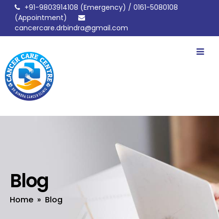
+91-9803914108
(Emergency) /
0161-5080108
(Appointment)
cancercare.drbindra@gmail.com
drbindracancerclinic
Blog
Home
» Blog