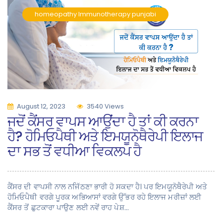
homeopathy
Immunotherapy
punjabi
August 12, 2023
3540 Views
ਜਦੋਂ ਕੈਂਸਰ ਵਾਪਸ ਆਉਂਦਾ ਹੈ ਤਾਂ ਕੀ ਕਰਨਾ
ਹੈ? ਹੋਮਿਓਪੈਥੀ ਅਤੇ ਇਮਯੂਨੋਥੈਰੇਪੀ ਇਲਾਜ
ਦਾ ਸਭ ਤੋਂ ਵਧੀਆ ਵਿਕਲਪ ਹੈ
ਕੈਂਸਰ ਦੀ ਵਾਪਸੀ ਨਾਲ ਨਜਿੱਠਣਾ ਭਾਰੀ ਹੋ ਸਕਦਾ ਹੈ। ਪਰ ਇਮਯੂਨੋਥੈਰੇਪੀ ਅਤੇ
ਹੋਮਿਓਪੈਥੀ ਵਰਗੇ ਪੂਰਕ ਅਭਿਆਸਾਂ ਵਰਗੇ ਉੱਭਰ ਰਹੇ ਇਲਾਜ ਮਰੀਜ਼ਾਂ ਲਈ
ਕੈਂਸਰ ਤੋਂ ਛੁਟਕਾਰਾ ਪਾਉਣ ਲਈ ਨਵੇਂ ਰਾਹ ਪੇਸ਼…