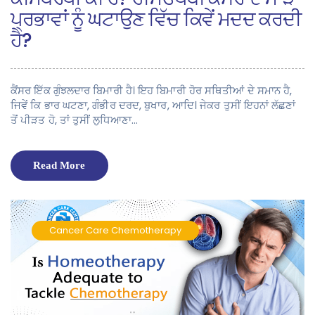
ਪ੍ਰਭਾਵਾਂ ਨੂੰ ਘਟਾਉਣ ਵਿੱਚ ਕਿਵੇਂ ਮਦਦ ਕਰਦੀ
ਹੈ?
ਕੈਂਸਰ ਇੱਕ ਗੁੰਝਲਦਾਰ ਬਿਮਾਰੀ ਹੈ। ਇਹ ਬਿਮਾਰੀ ਹੋਰ ਸਥਿਤੀਆਂ ਦੇ ਸਮਾਨ ਹੈ,
ਜਿਵੇਂ ਕਿ ਭਾਰ ਘਟਣਾ, ਗੰਭੀਰ ਦਰਦ, ਬੁਖਾਰ, ਆਦਿ। ਜੇਕਰ ਤੁਸੀਂ ਇਹਨਾਂ ਲੱਛਣਾਂ
ਤੋਂ ਪੀੜਤ ਹੋ, ਤਾਂ ਤੁਸੀਂ ਲੁਧਿਆਣਾ…
Read More
Cancer Care
Chemotherapy