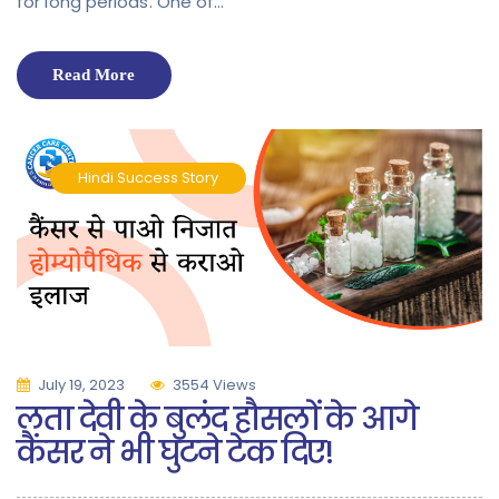
for long periods. One of…
Read More
Hindi
Success Story
July 19, 2023
3554 Views
लता देवी के बुलंद हौसलों के आगे
कैंसर ने भी घुटने टेक दिए!