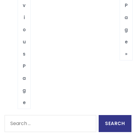
v
P
i
a
o
g
u
e
s
»
P
a
g
e
Search
for: