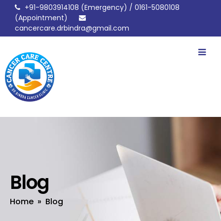
+91-9803914108
(Emergency) /
0161-5080108
(Appointment)
cancercare.drbindra@gmail.com
drbindracancerclinic
Blog
Home
» Blog